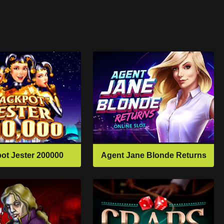
ot Jester 200000
Agent Jane Blonde Returns