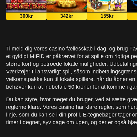
50kr
74kr
155kr
Tilmeld dig vores casino fællesskab i dag, og brug Fav
et gyldigt MIFID er påkrævet for at spille om rigtige pe
større kort og betroede lokale muligheder. Udbetalinge
Værktøjer til ansvarligt spil, såsom indbetalingsgræn
velkomstpakke kun til lokale spillere, når du åbner e
behøver kun at indbetale 50 kroner for at komme i g
Du kan styre, hvor meget du bruger, ved at sætte græ
reglerne klare. Vores casino har klare regler, som h
linje, som du kan se i din profil. E-tegnebøger tager 
timer i døgnet, syv dage om ugen, og der er også hjæ