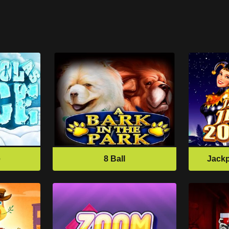
erer
der
8 Ball
e
Jackp