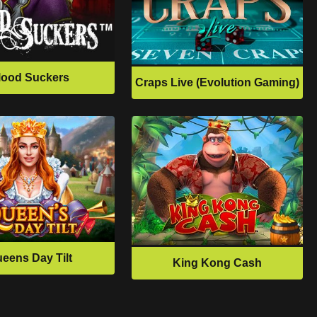
lood Suckers
Craps Live (Evolution Gaming)
eens Day Tilt
King Kong Cash