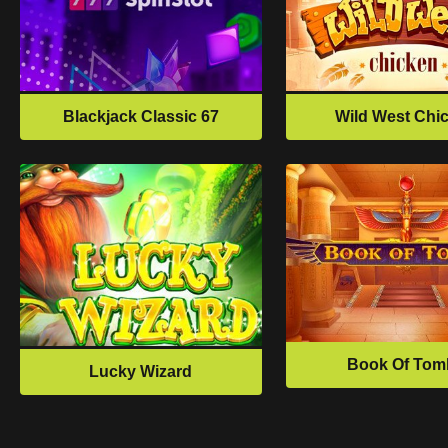
Identitetskontrol
Betalinger I Krone
Indstil grænser
Blackjack Classic 67
Wild West Chi
Svig Forsvar
Sikker kommunikation
Tjekliste
Ansvarligt spil hos Casino 999: Grænser, risikokontrol og 
Værktøjer til kontrol
18+ Politik
Book Of Tom
Lucky Wizard
Tips Til Sikker Spil
Genveje