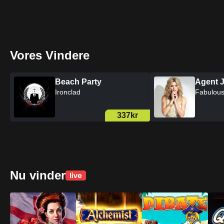
Vores Vindere
Princess of Paradise
Beach 
Siddhartha
Ironclad
73kr
Nu vinder