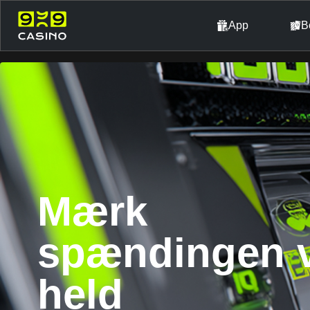
App
B
Mærk
spændingen 
held