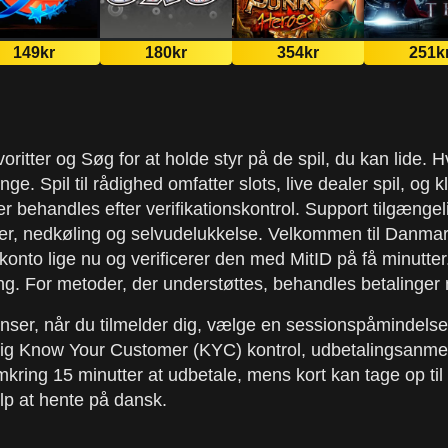
149kr
180kr
354kr
251k
oritter og Søg for at holde styr på de spil, du kan lide
nge. Spil til rådighed omfatter slots, live dealer spil, og
r behandles efter verifikationskontrol. Support tilgænge
ser, nedkøling og selvudelukkelse. Velkommen til Danmar
n konto lige nu og verificerer den med MitID på få minut
ang. For metoder, der understøttes, behandles betalinge
nser, når du tilmelder dig, vælge en sessionspåmindelse
urtig Know Your Customer (KYC) kontrol, udbetalingsanmel
omkring 15 minutter at udbetale, mens kort kan tage op til
lp at hente på dansk.